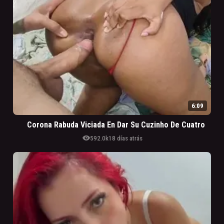
6:09
Corona Rabuda Viciada En Dar Su Cuzinho De Cuatro
visibility
592.0k
18 días atrás