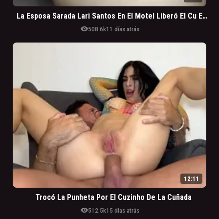
La Esposa Sarada Lari Santos En El Motel Liberó El Cu En El Pelo Para Otro Comedor GG
visibility
508.6k
11 días atrás
12:11
Trocó La Punheta Por El Cuzinho De La Cuñada
visibility
512.5k
15 días atrás