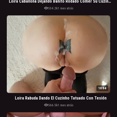
Loira Caballona Dejando Bañito Rodado Comer Su Cuzinho Gustoso
visibility
534.2k
1 mes atrás
10:04
Loira Rabuda Dando El Cuzinho Tatuado Con Tesión
visibility
566.5k
1 mes atrás