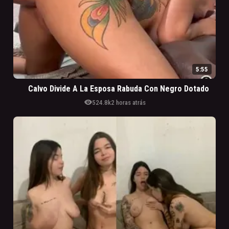
5:55
Calvo Divide A La Esposa Rabuda Con Negro Dotado
visibility
524.8k
2 horas atrás