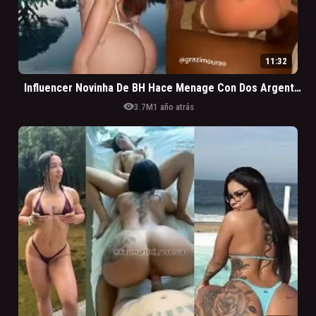
11:32
Influencer Novinha De BH Hace Menage Con Dos Argentinos Roludos
visibility
3.7M
1 año atrás