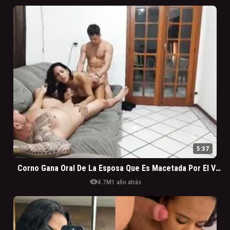
5:37
Corno Gana Oral De La Esposa Que Es Macetada Por El Vecino
visibility
4.7M
1 año atrás