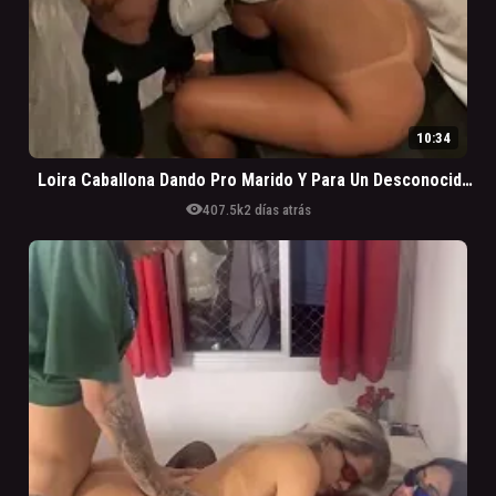
10:34
Loira Caballona Dando Pro Marido Y Para Un Desconocido Roludo
visibility
407.5k
2 días atrás