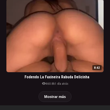
8:42
Fodendo La Faxineira Rabuda Delicinha
visibility
460.8k
1 día atrás
Mostrar más