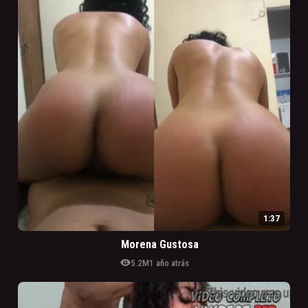
1:37
Morena Gustosa
visibility
5.2M
1 año atrás