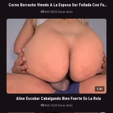
Corno Borracho Viendo A La Esposa Ser Follada Con Fuerza
visibility
445.9k
20 horas atrás
1:41
Aline Escobar Cabalgando Bien Fuerte En La Rola
visibility
464.1k
20 horas atrás