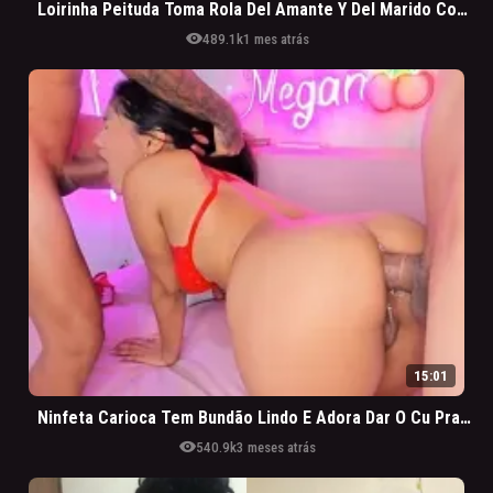
Loirinha Peituda Toma Rola Del Amante Y Del Marido Corninho
visibility
489.1k
1 mes atrás
15:01
Ninfeta Carioca Tem Bundão Lindo E Adora Dar O Cu Pra Dois
visibility
540.9k
3 meses atrás