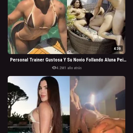
4:30
Personal Trainer Gustosa Y Su Novio Follando Aluna Peituda Casada En Cobertura En Leblon
visibility
4.2M
1 año atrás