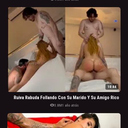
10:44
Ruiva Rabuda Follando Con Su Marido Y Su Amigo Rico
visibility
3.8M
1 año atrás