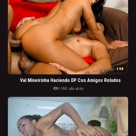
1:58
Val Mineirinha Haciendo DP Con Amigos Roludos
visibility
5.1M
1 año atrás