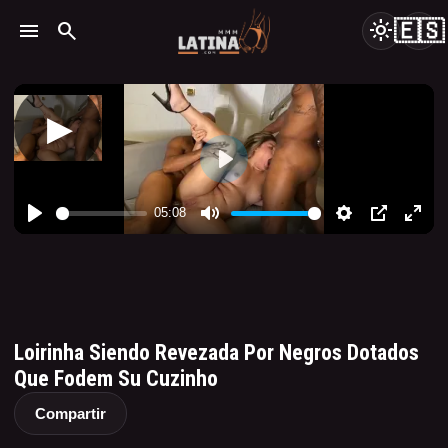
🇪🇸
menu
search
light_mode
Loirinha Siendo Revezada Por Negros Dotados
Que Fodem Su Cuzinho
Compartir