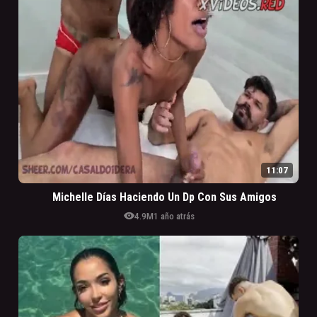
11:07
Michelle Días Haciendo Un Dp Con Sus Amigos
visibility
4.9M
1 año atrás