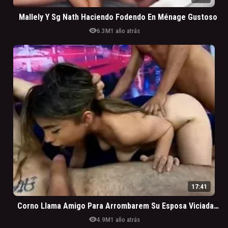
Mallely Y Sg Nath Haciendo Fodendo En Ménage Gustoso
visibility
6.3M
1 año atrás
17:41
Corno Llama Amigo Para Arrombarem Su Esposa Viciada En DP
visibility
4.9M
1 año atrás