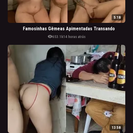
5:18
Famosinhas Gêmeas Apimentadas Transando
visibility
653.1k
14 horas atrás
13:58