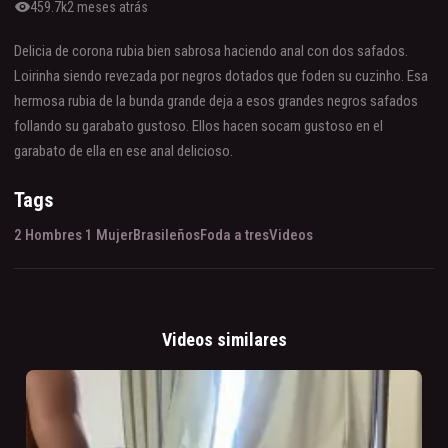
visibility
459.7k
2 meses atrás
Delicia de corona rubia bien sabrosa haciendo anal con dos safados.
Loirinha siendo revezada por negros dotados que foden su cuzinho. Esa
hermosa rubia de la bunda grande deja a esos grandes negros safados
follando su garabato gustoso. Ellos hacen socam gustoso en el
garabato de ella en ese anal delicioso.
Tags
2 Hombres 1 Mujer
Brasileños
Foda a tres
Videos
Videos similares