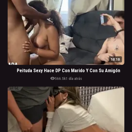
10:10
Peituda Sexy Hace DP Con Marido Y Con Su Amigón
visibility
566.5k
1 día atrás