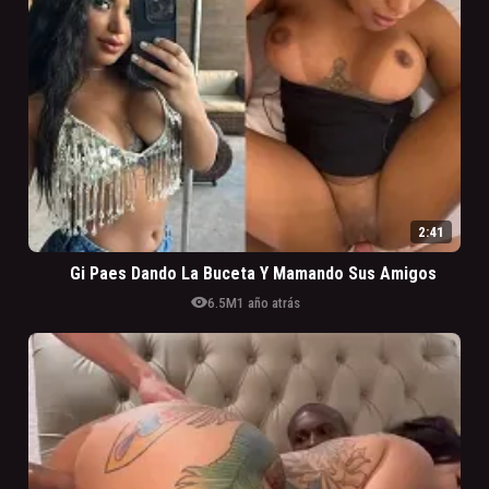
2:41
Gi Paes Dando La Buceta Y Mamando Sus Amigos
visibility
6.5M
1 año atrás