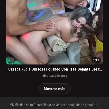
1:11
Casada Rubia Gustosa Follando Con Tres Delante Del Corno
visibility
4.8M
1 año atrás
Mostrar más
MMMLatina es tu fuente diaria de vídeos porno latinos gratuitos...