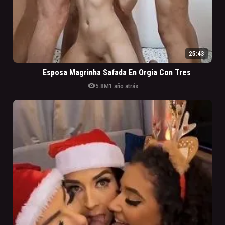
25:43
Esposa Magrinha Safada En Orgia Con Tres
visibility
5.8M
1 año atrás