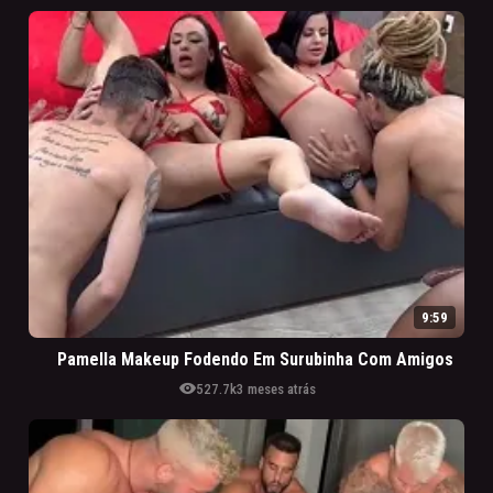
9:59
Pamella Makeup Fodendo Em Surubinha Com Amigos
visibility
527.7k
3 meses atrás