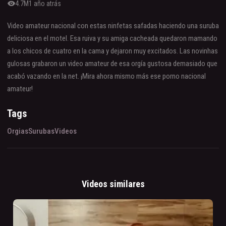
visibility
4.7M
1 año atrás
Video amateur nacional con estas ninfetas safadas haciendo una suruba
deliciosa en el motel. Esa ruiva y su amiga cacheada quedaron mamando
a los chicos de cuatro en la cama y dejaron muy excitados. Las novinhas
gulosas grabaron un video amateur de esa orgía gustosa demasiado que
acabó vazando en la net. ¡Mira ahora mismo más ese porno nacional
amateur!
Tags
Orgias
Surubas
Videos
Videos similares