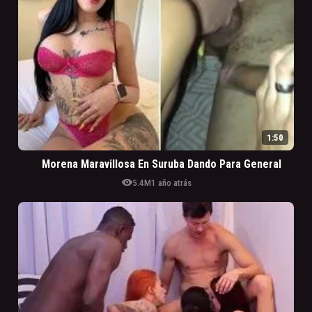
1:50
Morena Maravillosa En Suruba Dando Para General
visibility
5.4M
1 año atrás