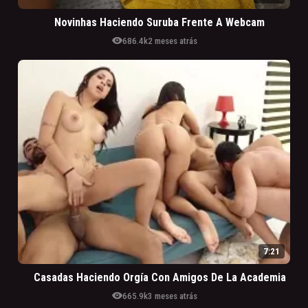
Novinhas Haciendo Suruba Frente A Webcam
visibility
686.4k
2 meses atrás
7:21
Casadas Haciendo Orgía Con Amigos De La Academia
visibility
665.9k
3 meses atrás