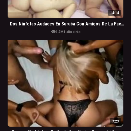
14:14
Dos Ninfetas Audaces En Suruba Con Amigos De La Facultad
visibility
4.4M
1 año atrás
7:23