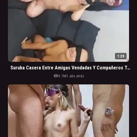
1:29
Suruba Casera Entre Amigas Vendadas Y Compañeros Tarados
visibility
5.7M
1 año atrás