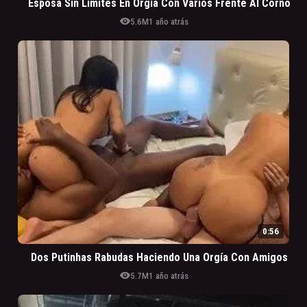
Esposa Sin Límites En Orgía Con Varios Frente Al Corno
visibility
5.6M
1 año atrás
0:56
Dos Putinhas Rabudas Haciendo Una Orgía Con Amigos
visibility
5.7M
1 año atrás