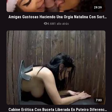
29:39
Amigas Gustosas Haciendo Una Orgia Natalina Con Sortudo
visibility
4.6M
1 año atrás
7:03
Cabine Erótica Con Buceta Liberada En Puteiro Diferenciado