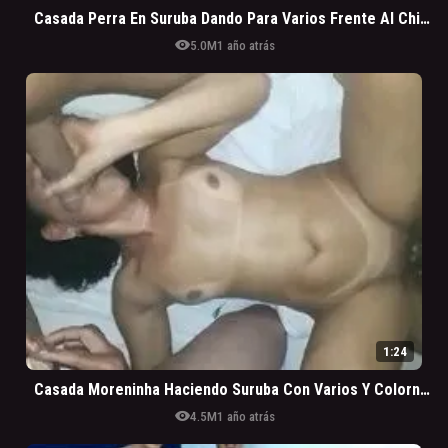
Casada Perra En Suruba Dando Para Varios Frente Al Chifrudo
visibility
5.0M
1 año atrás
1:24
Casada Moreninha Haciendo Suruba Con Varios Y Colorno Filmando
visibility
4.5M
1 año atrás