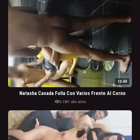
13:49
Natasha Casada Folla Con Varios Frente Al Corno
visibility
5.1M
1 año atrás