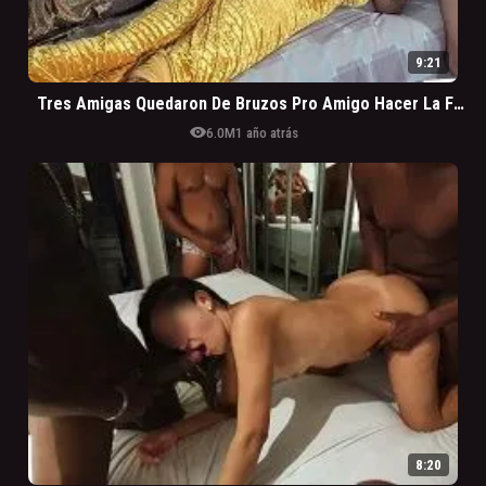
9:21
Tres Amigas Quedaron De Bruzos Pro Amigo Hacer La Fiesta
visibility
6.0M
1 año atrás
8:20