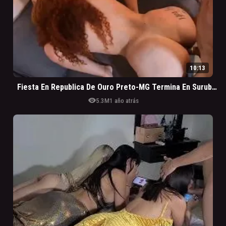
10:13
Fiesta En Republica De Ouro Preto-MG Termina En Suruba Intensa Con Las Novinhas Safadas
visibility
5.3M
1 año atrás