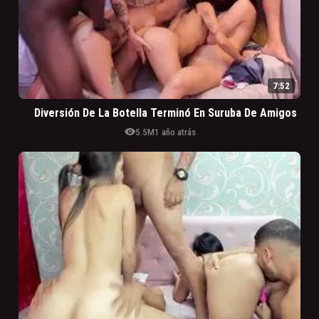
7:52
Diversión De La Botella Terminó En Suruba De Amigos
visibility
5.5M
1 año atrás