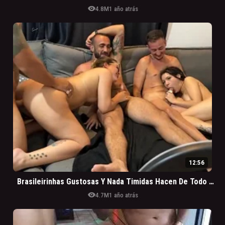
visibility
4.8M
1 año atrás
12:56
Brasileirinhas Gustosas Y Nada Timidas Hacen De Todo En La Suruba
visibility
4.7M
1 año atrás