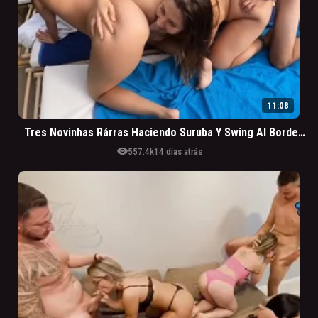
11:08
Tres Novinhas Rárras Haciendo Suruba Y Swing Al Borde De La Piscina
visibility
557.4k
14 días atrás