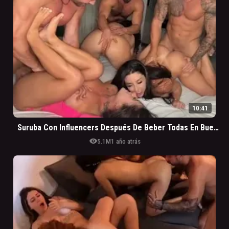
10:41
Suruba Con Influencers Después De Beber Todas En Buenate Badalada De Copacabana
visibility
5.1M
1 año atrás