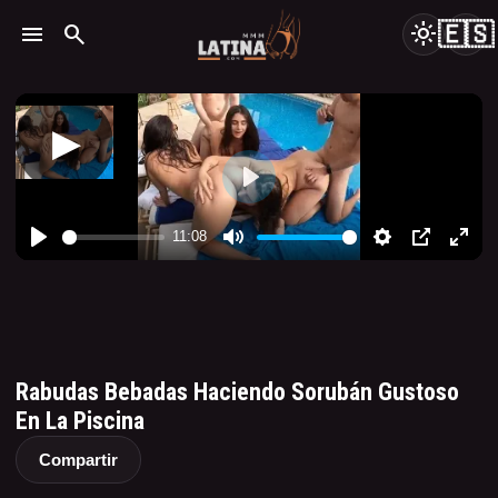
🇪🇸
menu
search
light_mode
Rabudas Bebadas Haciendo Sorubán Gustoso
En La Piscina
Compartir