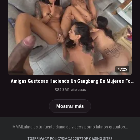
47:25
Amigas Gustosas Haciendo Un Gangbang De Mujeres Follando Con Cara De Suerte
visibility
4.3M
1 año atrás
Mostrar más
MMMLatina es tu fuente diaria de vídeos porno latinos gratuitos...
TOS
PRIVACY POLICY
DMCA
2257
TOP CASINO SITES