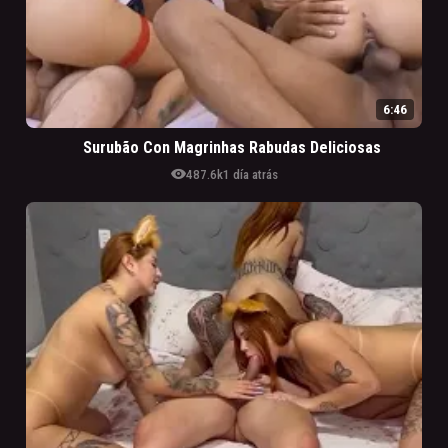
6:46
Surubão Con Magrinhas Rabudas Deliciosas
visibility
487.6k
1 día atrás