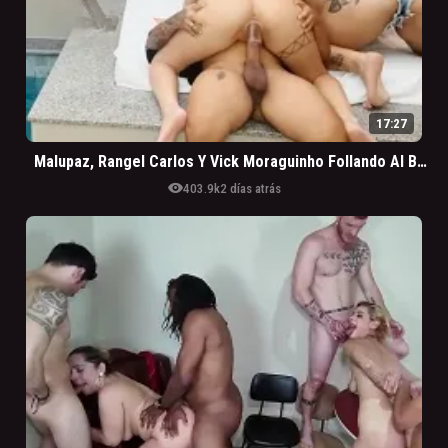
17:27
Malupaz, Rangel Carlos Y Vick Moraguinho Follando Al Borde De La Piscina
visibility
403.9k
2 días atrás