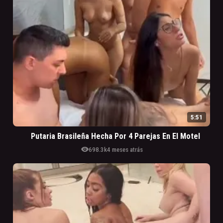
5:51
Putaria Brasileña Hecha Por 4 Parejas En El Motel
visibility
698.3k
4 meses atrás