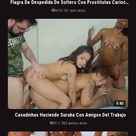
Flagra De Despedida De Soltero Con Prostitutas Cariocas De Lujo
visibility
474.7k
1 mes atrás
5:45
Casadinhas Haciendo Suruba Con Amigos Del Trabajo
visibility
511.5k
2 meses atrás