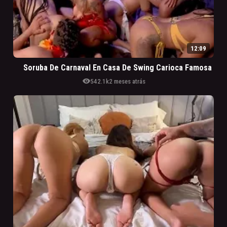
12:09
Soruba De Carnaval En Casa De Swing Carioca Famosa
visibility
542.1k
2 meses atrás