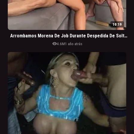
10:19
Arrombamos Morena De Job Durante Despedida De Soltero
visibility
4.6M
1 año atrás