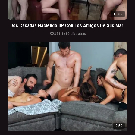
10:59
Dos Casadas Haciendo DP Con Los Amigos De Sus Maridinhos Cornos
visibility
371.1k
19 días atrás
9:59