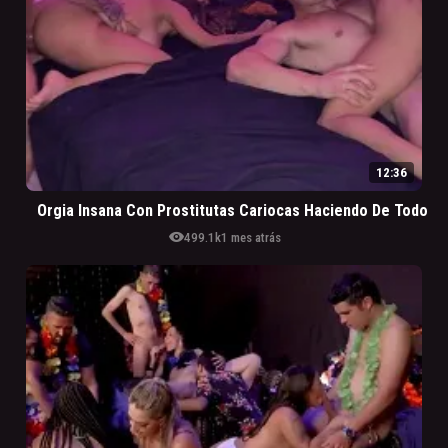
12:36
Orgia Insana Con Prostitutas Cariocas Haciendo De Todo
visibility
499.1k
1 mes atrás