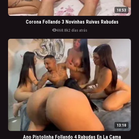
10:53
Corona Follando 3 Novinhas Ruivas Rabudas
visibility
468.8k
2 días atrás
13:10
Ano Pistolinha Follando 4 Rabudas En La Cama