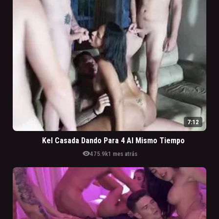
7:12
Kel Casada Dando Para 4 Al Mismo Tiempo
visibility
475.9k
1 mes atrás