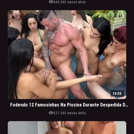
visibility
546.3k
3 meses atrás
10:55
Fodendo 12 Famosinhas Na Piscina Durante Despedida De Solteiro
visibility
521.3k
3 meses atrás