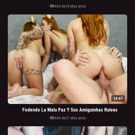
visibility
464.0k
18 días atrás
10:47
Fodendo La Malu Paz Y Sus Amiguinhas Ruivas
visibility
440.4k
27 días atrás