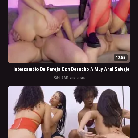
12:55
Intercambio De Pareja Con Derecho A Muy Anal Salvaje
visibility
5.5M
1 año atrás