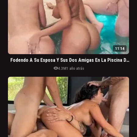
11:14
Fodendo A Su Esposa Y Sus Dos Amigas En La Piscina De Motel
visibility
4.3M
1 año atrás