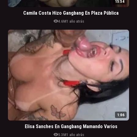
15:54
Camila Costa Hizo Gangbang En Plaza Pública
visibility
4.6M
1 año atrás
1:06
Elisa Sanches En Gangbang Mamando Varios
visibility
5.3M
1 año atrás