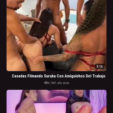
5:15
Casadas Filmando Suruba Con Amiguinhos Del Trabajo
visibility
4.7M
1 año atrás