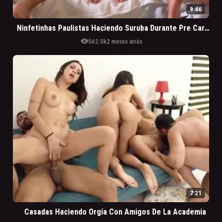
9:46
Ninfetinhas Paulistas Haciendo Suruba Durante Pre Carnaval En La Casa De Los Jefes
visibility
562.0k
2 meses atrás
7:21
Casadas Haciendo Orgía Con Amigos De La Academia