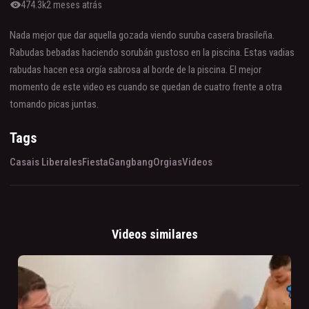
visibility
474.3k
2 meses atrás
Nada mejor que dar aquella gozada viendo suruba casera brasileña.
Rabudas bebadas haciendo sorubán gustoso en la piscina. Estas vadias
rabudas hacen esa orgía sabrosa al borde de la piscina. El mejor
momento de este video es cuando se quedan de cuatro frente a otra
tomando picas juntas.
Tags
Casais Liberales
Fiesta
Gangbang
Orgias
Videos
Videos similares