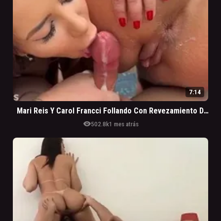
7:14
Mari Reis Y Carol Francci Follando Con Revezamiento De Sentada
visibility
502.8k
1 mes atrás