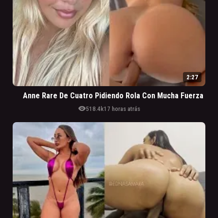
2:27
Anne Rare De Cuatro Pidiendo Rola Con Mucha Fuerza
visibility
518.4k
17 horas atrás