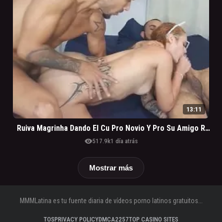
13:11
Ruiva Magrinha Dando El Cu Pro Novio Y Pro Su Amigo Roludo
visibility
517.9k
1 día atrás
Mostrar más
MMMLatina es tu fuente diaria de vídeos porno latinos gratuitos...
TOS
PRIVACY POLICY
DMCA
2257
TOP CASINO SITES