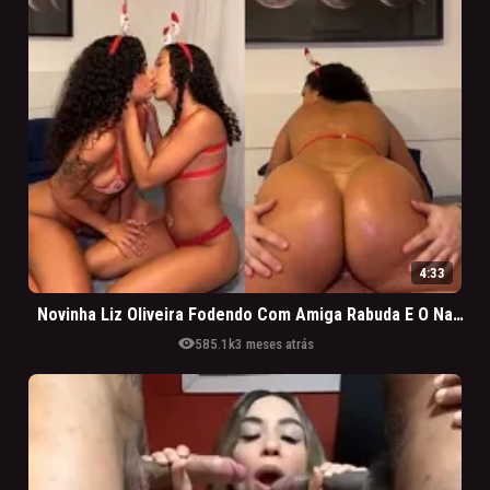
4:33
Novinha Liz Oliveira Fodendo Com Amiga Rabuda E O Namorado Dela
visibility
585.1k
3 meses atrás