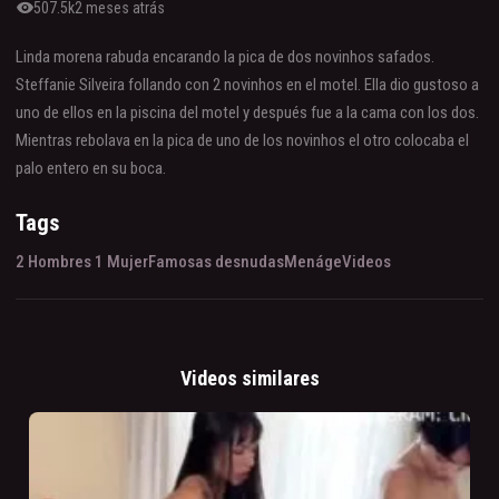
visibility
507.5k
2 meses atrás
Linda morena rabuda encarando la pica de dos novinhos safados.
Steffanie Silveira follando con 2 novinhos en el motel. Ella dio gustoso a
uno de ellos en la piscina del motel y después fue a la cama con los dos.
Mientras rebolava en la pica de uno de los novinhos el otro colocaba el
palo entero en su boca.
Tags
2 Hombres 1 Mujer
Famosas desnudas
Menáge
Videos
Videos similares