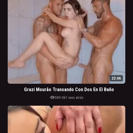
22:46
Grazi Mourão Transando Con Dos En El Baño
visibility
589.0k
1 mes atrás