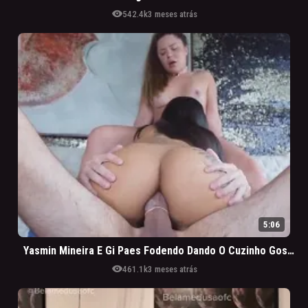
visibility
542.4k
3 meses atrás
5:06
Yasmin Mineira E Gi Paes Fodendo Dando O Cuzinho Gostoso
visibility
461.1k
3 meses atrás