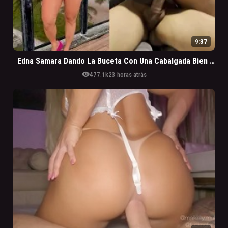
9:37
Edna Samara Dando La Buceta Con Una Cabalgada Bien Sabrosa
visibility
477.1k
23 horas atrás