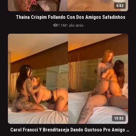
6:02
Thaina Crispim Follando Con Dos Amigos Safadinhos
visibility
7.1M
1 año atrás
15:02
Carol Francci Y Brenditaseja Dando Gustoso Pro Amigo Follando