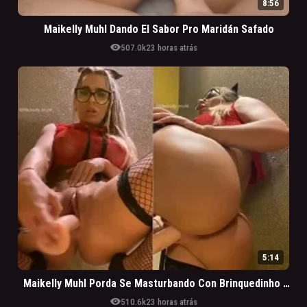
8:56
Maikelly Muhl Dando El Sabor Pro Maridán Safado
visibility
507.0k
23 horas atrás
5:14
Maikelly Muhl Porda Se Masturbando Con Brinquedinho Nuevo
visibility
510.6k
23 horas atrás