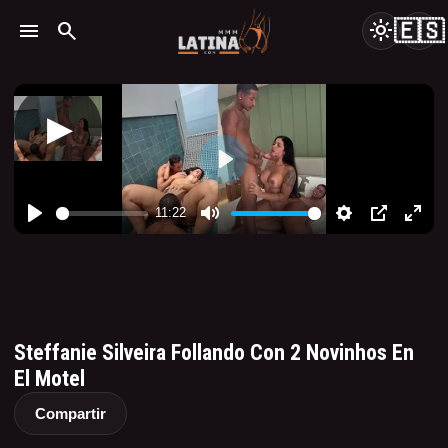
🇪🇸
menu
search
light_mode
Steffanie Silveira Follando Con 2 Novinhos En
El Motel
Compartir