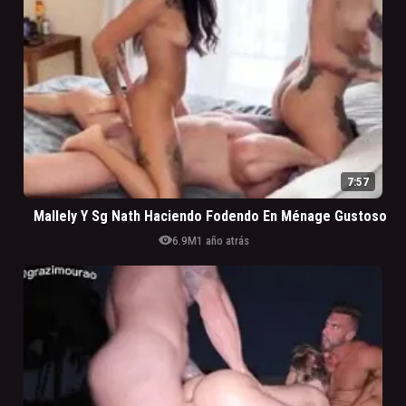
7:57
Mallely Y Sg Nath Haciendo Fodendo En Ménage Gustoso
visibility
6.9M
1 año atrás