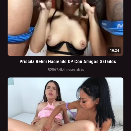
10:24
Priscila Belini Haciendo DP Con Amigos Safados
visibility
867.4k
4 meses atrás