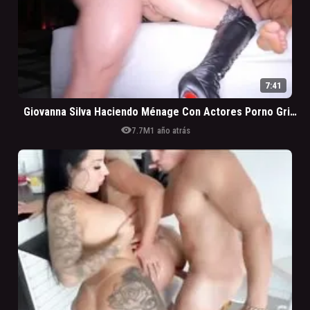
7:41
Giovanna Silva Haciendo Ménage Con Actores Porno Gringos
visibility
7.7M
1 año atrás