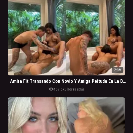
7:39
Amira Fit Transando Con Novio Y Amiga Peituda En La Bañera
visibility
457.5k
5 horas atrás