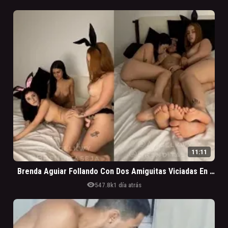
11:11
Brenda Aguiar Follando Con Dos Amiguitas Viciadas En Buceta
visibility
547.8k
1 día atrás