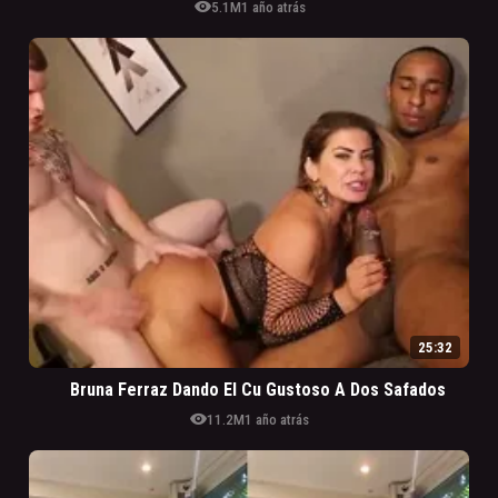
visibility
5.1M
1 año atrás
25:32
Bruna Ferraz Dando El Cu Gustoso A Dos Safados
visibility
11.2M
1 año atrás