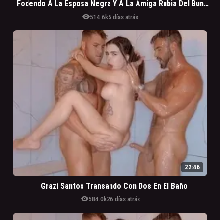
Fodendo A La Esposa Negra Y A La Amiga Rubia Del Bundán Gustoso
visibility
514.6k
5 días atrás
22:46
Grazi Santos Transando Con Dos En El Baño
visibility
584.0k
26 días atrás