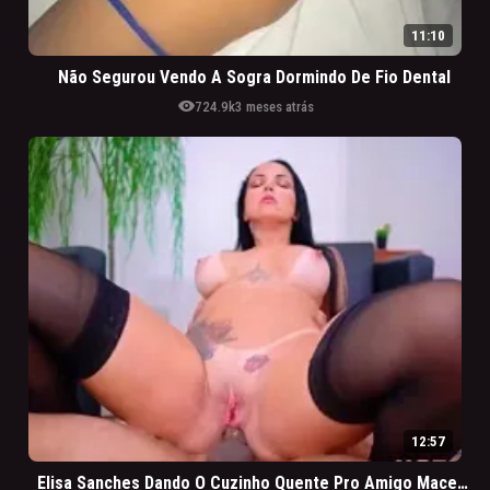
11:10
Não Segurou Vendo A Sogra Dormindo De Fio Dental
visibility
724.9k
3 meses atrás
12:57
Elisa Sanches Dando O Cuzinho Quente Pro Amigo Macetar Gostoso