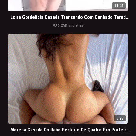
14:45
Loira Gordelicia Casada Transando Com Cunhado Tarado Na Cozinha
visibility
5.2M
1 ano atrás
6:23
Morena Casada Do Rabo Perfeito De Quatro Pro Porteiro Do Prédio