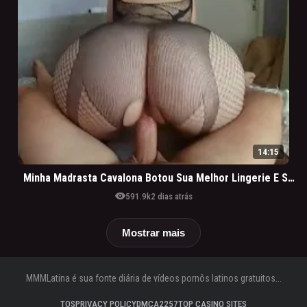
14:15
Minha Madrasta Cavalona Botou Sua Melhor Lingerie E Sentou Gostoso
visibility
591.9k
2 dias atrás
Mostrar mais
MMMLatina é sua fonte diária de vídeos pornôs latinos gratuitos...
TOS
PRIVACY POLICY
DMCA
2257
TOP CASINO SITES