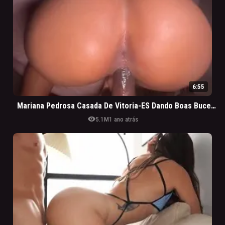
6:55
Mariana Pedrosa Casada De Vitoria-ES Dando Boas Bucetadas No Amigo Do Marido
visibility
5.1M
1 ano atrás