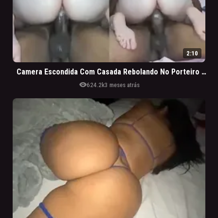
2:10
Camera Escondida Com Casada Rebolando No Porteiro Do Prédio
visibility
624.2k
3 meses atrás