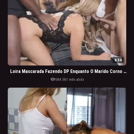
6:34
Loira Mascarada Fazendo DP Enquanto O Marido Corno Filma Tudo
visibility
584.5k
1 mês atrás