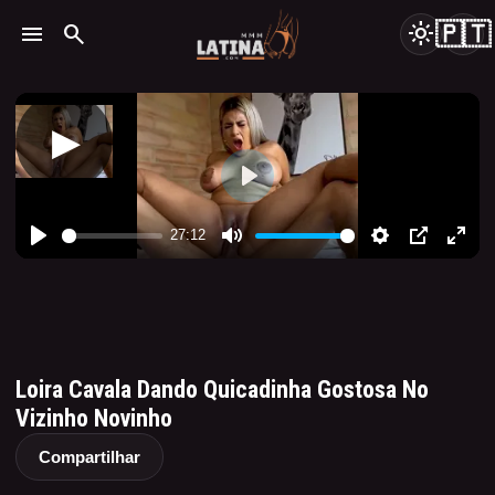
🇵🇹
menu
search
light_mode
Loira Cavala Dando Quicadinha Gostosa No
Vizinho Novinho
Compartilhar