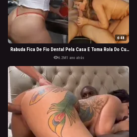
6:48
Rabuda Fica De Fio Dental Pela Casa E Toma Rola Do Cunhado Que Não Resiste
visibility
6.2M
1 ano atrás