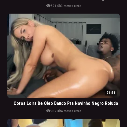
visibility
521.0k
3 meses atrás
21:51
Coroa Loira De Óleo Dando Pra Novinho Negro Roludo
visibility
982.3k
4 meses atrás