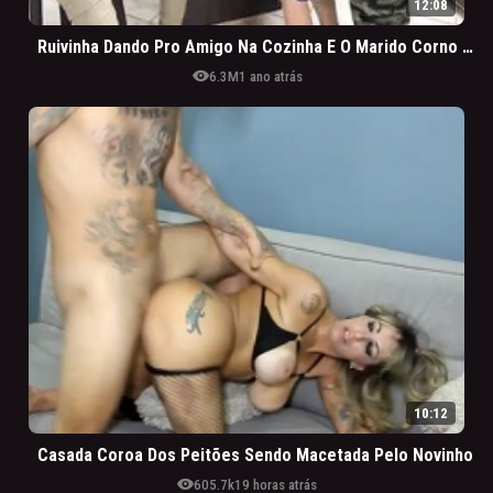
12:08
Ruivinha Dando Pro Amigo Na Cozinha E O Marido Corno Vendo Tudo
visibility
6.3M
1 ano atrás
10:12
Casada Coroa Dos Peitões Sendo Macetada Pelo Novinho
visibility
605.7k
19 horas atrás