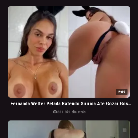
2:09
Fernanda Welter Pelada Batendo Siririca Até Gozar Gostoso
visibility
631.8k
1 dia atrás