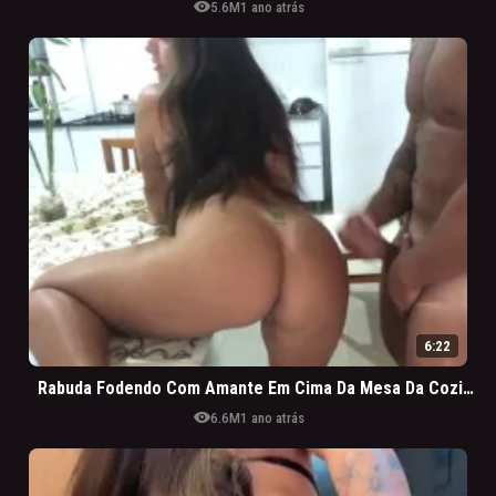
visibility
5.6M
1 ano atrás
6:22
Rabuda Fodendo Com Amante Em Cima Da Mesa Da Cozinha
visibility
6.6M
1 ano atrás