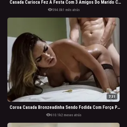
Casada Carioca Fez A Festa Com 3 Amigos Do Marido Corno
visibility
594.0k
1 mês atrás
7:31
Coroa Casada Bronzeadinha Sendo Fodida Com Força Pelo Porteiro
visibility
610.1k
2 meses atrás