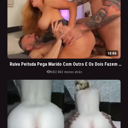
10:06
Ruiva Peituda Pega Marido Com Outro E Os Dois Fazem DP Na Safada Pra Ela Não Pedir Divorcio
visibility
682.8k
3 meses atrás