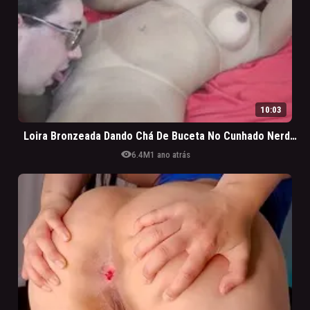
10:03
Loira Bronzeada Dando Chá De Buceta No Cunhado Nerd Riquinho
visibility
6.4M
1 ano atrás