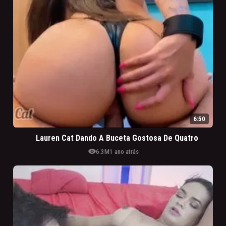
6:50
Lauren Cat Dando A Buceta Gostosa De Quatro
visibility
6.3M
1 ano atrás