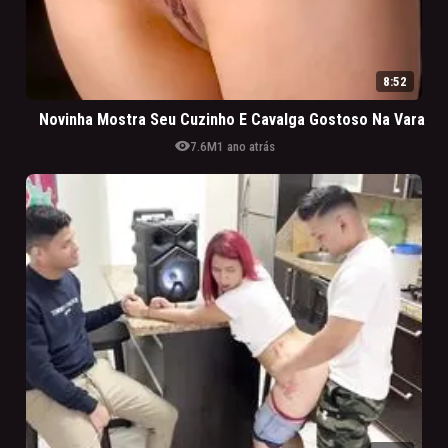
8:52
Novinha Mostra Seu Cuzinho E Cavalga Gostoso Na Vara
visibility
7.6M
1 ano atrás