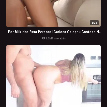
9:23
Por Milzinho Essa Personal Carioca Galopou Gostoso Na Pica Do Cliente Casado
visibility
5.6M
1 ano atrás