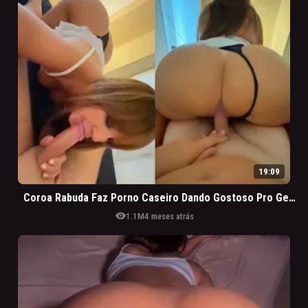
19:09
Coroa Rabuda Faz Porno Caseiro Dando Gostoso Pro Genro Após Muito Vinho
visibility
1.1M
4 meses atrás