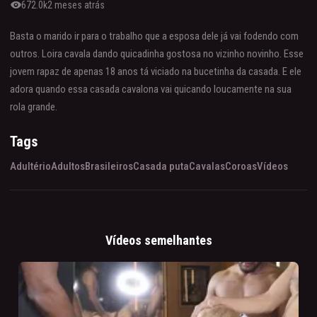
visibility
672.0k
2 meses atrás
Basta o marido ir para o trabalho que a esposa dele já vai fodendo com
outros. Loira cavala dando quicadinha gostosa no vizinho novinho. Esse
jovem rapaz de apenas 18 anos tá viciado na bucetinha da casada. E ele
adora quando essa casada cavalona vai quicando loucamente na sua
rola grande.
Tags
Adultério
Adultos
Brasileiros
Casada puta
Cavalas
Coroas
Vídeos
Vídeos semelhantes