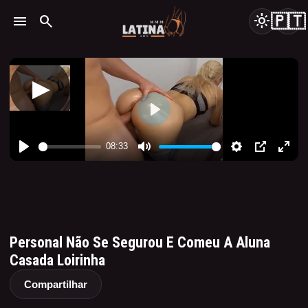
🇵🇹
menu
search
light_mode
Personal Não Se Segurou E Comeu A Aluna
Casada Loirinha
Compartilhar