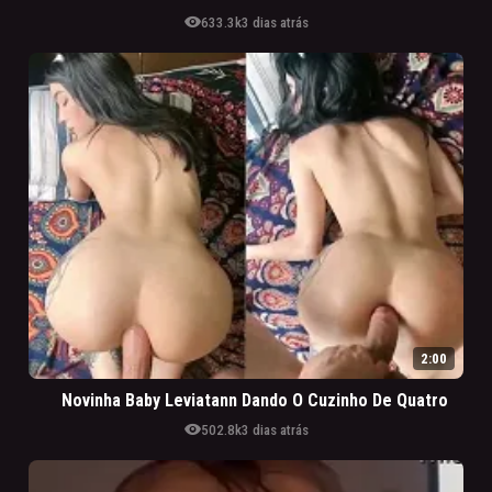
visibility
633.3k
3 dias atrás
2:00
Novinha Baby Leviatann Dando O Cuzinho De Quatro
visibility
502.8k
3 dias atrás