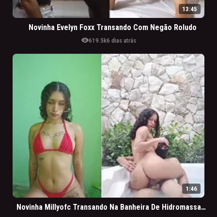
13:45
Novinha Evelyn Foxx Transando Com Negão Roludo
visibility
619.5k
6 dias atrás
1:46
Novinha Millyofc Transando Na Banheira De Hidromassagem