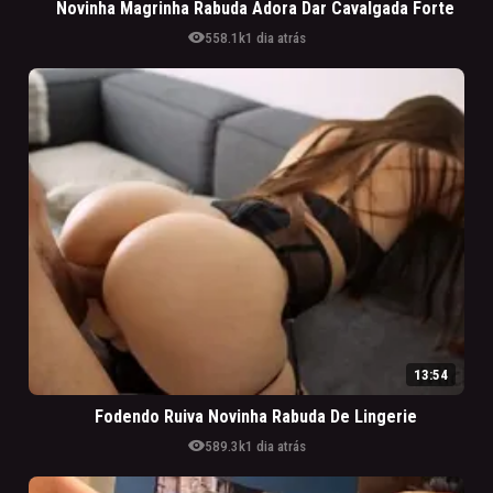
Novinha Magrinha Rabuda Adora Dar Cavalgada Forte
visibility
558.1k
1 dia atrás
13:54
Fodendo Ruiva Novinha Rabuda De Lingerie
visibility
589.3k
1 dia atrás