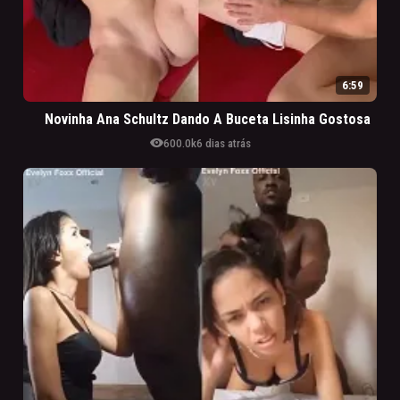
6:59
Novinha Ana Schultz Dando A Buceta Lisinha Gostosa
visibility
600.0k
6 dias atrás