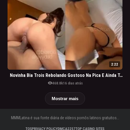
2:22
Novinha Bia Trois Rebolando Gostoso Na Pica E Ainda Tomando De Quatro
visibility
468.8k
16 dias atrás
Mostrar mais
MMMLatina é sua fonte diária de vídeos pornôs latinos gratuitos...
TOS
PRIVACY POLICY
DMCA
2257
TOP CASINO SITES