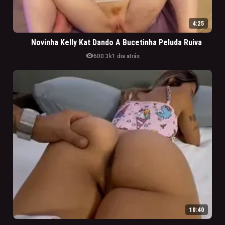
4:25
Novinha Kelly Kat Dando A Bucetinha Peluda Ruiva
visibility
600.3k
1 dia atrás
10:40