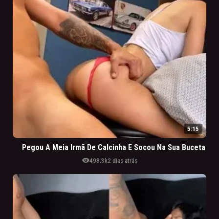
5:15
Pegou A Meia Irmã De Calcinha E Socou Na Sua Buceta
visibility
498.3k
2 dias atrás