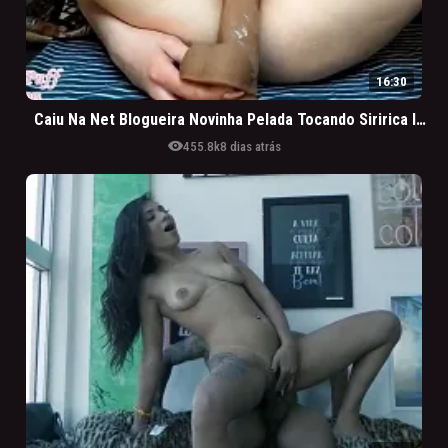
16:30
Caiu Na Net Blogueira Novinha Pelada Tocando Siririca Intensa
visibility
455.8k
8 dias atrás