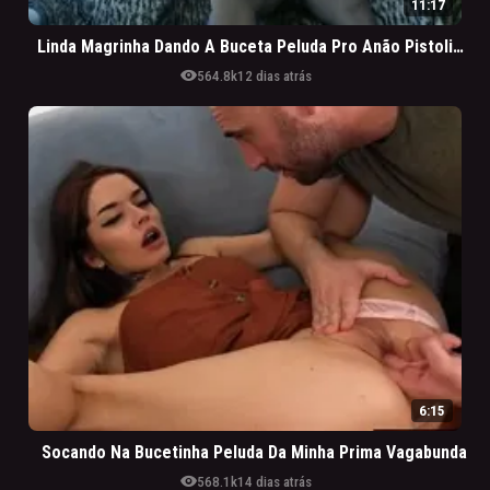
11:17
Linda Magrinha Dando A Buceta Peluda Pro Anão Pistolinha
visibility
564.8k
12 dias atrás
6:15
Socando Na Bucetinha Peluda Da Minha Prima Vagabunda
visibility
568.1k
14 dias atrás