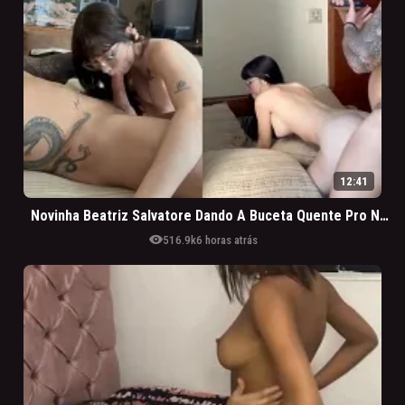
12:41
Novinha Beatriz Salvatore Dando A Buceta Quente Pro Namorado
visibility
516.9k
6 horas atrás