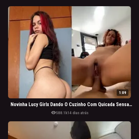
1:09
Novinha Lucy Girlx Dando O Cuzinho Com Quicada Sensacional
visibility
588.1k
14 dias atrás