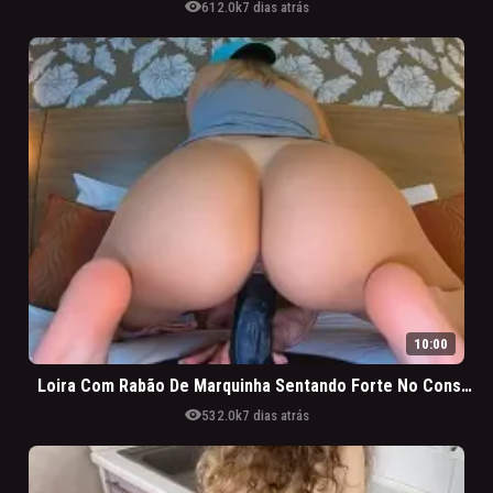
visibility
612.0k
7 dias atrás
10:00
Loira Com Rabão De Marquinha Sentando Forte No Consolo GG
visibility
532.0k
7 dias atrás