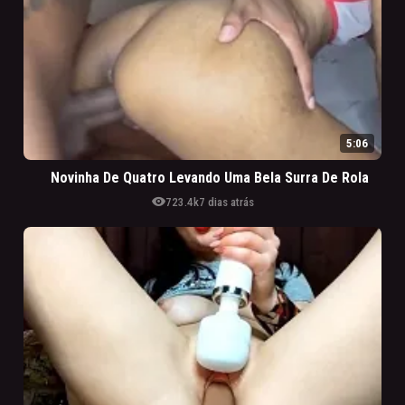
5:06
Novinha De Quatro Levando Uma Bela Surra De Rola
visibility
723.4k
7 dias atrás