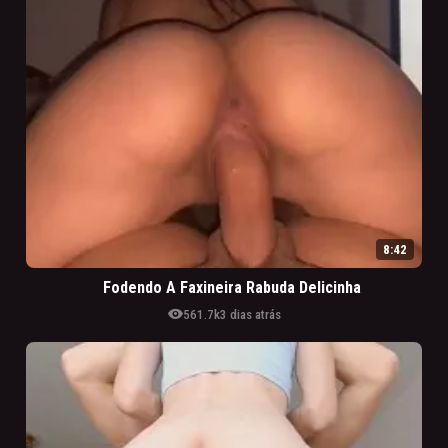
8:42
Fodendo A Faxineira Rabuda Delicinha
visibility
561.7k
3 dias atrás