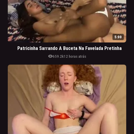
5:00
Patricinha Sarrando A Buceta Na Favelada Pretinha
visibility
659.2k
12 horas atrás