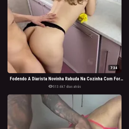
7:34
Fodendo A Diarista Novinha Rabuda Na Cozinha Com Força
visibility
513.6k
7 dias atrás