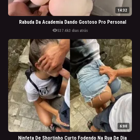
14:32
Rabuda Da Academia Dando Gostoso Pro Personal
visibility
537.4k
3 dias atrás
6:00
Ninfeta De Shortinho Curto Fodendo Na Rua De Dia